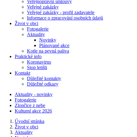
Veřejnoprávní smlouvy
Veřejné zakázky
Veřejné zakázky - profil zadavatele
Informace o zpracování osobních údajů
Život v obci
Fotogalerie
Aktuality
Novinky
Plánované akce
Kotle na pevná paliva
Praktické info
Koronavirus
Stop letišti
Kontakt
Důležité kontakty
Důležité odkazy
Aktuality - novinky
Fotogalerie
Zlončice z nebe
Kulturní akce 2026
Úvodní stránka
Život v obci
Aktuality