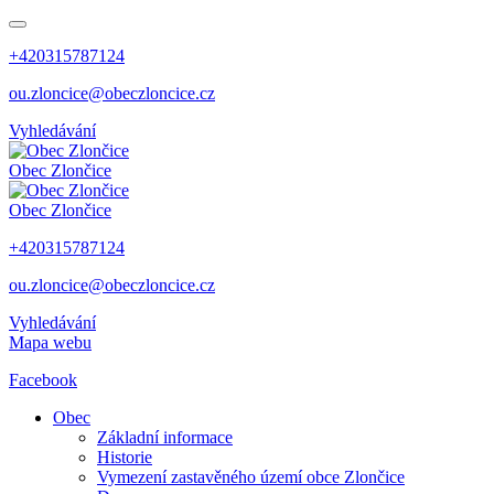
+420315787124
ou.zloncice@obeczloncice.cz
Vyhledávání
Obec
Zlončice
Obec
Zlončice
+420315787124
ou.zloncice@obeczloncice.cz
Vyhledávání
Mapa webu
Facebook
Obec
Základní informace
Historie
Vymezení zastavěného území obce Zlončice