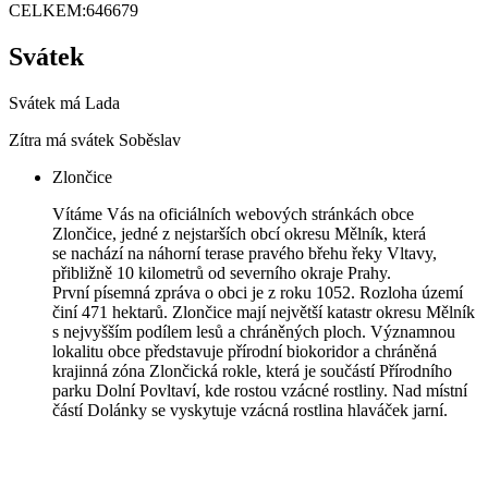
CELKEM:
646679
Svátek
Svátek má
Lada
Zítra má svátek
Soběslav
Zlončice
Vítáme Vás na oficiálních webových stránkách obce
Zlončice, jedné z nejstarších obcí okresu Mělník, která
se nachází na náhorní terase pravého břehu řeky Vltavy,
přibližně 10 kilometrů od severního okraje Prahy.
První písemná zpráva o obci je z roku 1052. Rozloha území
činí 471 hektarů. Zlončice mají největší katastr okresu Mělník
s nejvyšším podílem lesů a chráněných ploch. Významnou
lokalitu obce představuje přírodní biokoridor a chráněná
krajinná zóna Zlončická rokle, která je součástí Přírodního
parku Dolní Povltaví, kde rostou vzácné rostliny. Nad místní
částí Dolánky se vyskytuje vzácná rostlina hlaváček jarní.