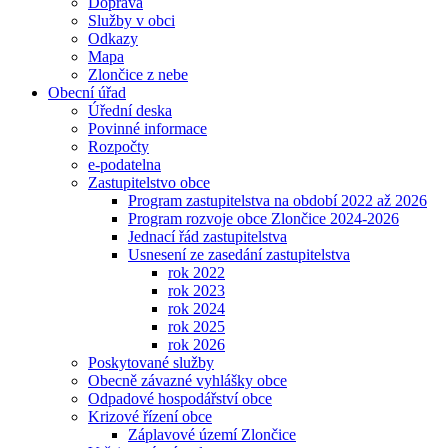
Doprava
Služby v obci
Odkazy
Mapa
Zlončice z nebe
Obecní úřad
Úřední deska
Povinné informace
Rozpočty
e-podatelna
Zastupitelstvo obce
Program zastupitelstva na období 2022 až 2026
Program rozvoje obce Zlončice 2024-2026
Jednací řád zastupitelstva
Usnesení ze zasedání zastupitelstva
rok 2022
rok 2023
rok 2024
rok 2025
rok 2026
Poskytované služby
Obecně závazné vyhlášky obce
Odpadové hospodářství obce
Krizové řízení obce
Záplavové území Zlončice