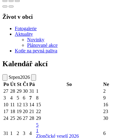
Život v obci
Fotogalerie
Aktuality
Novinky
Plánované akce
Kotle na pevná paliva
Kalendář akcí
Srpen
2026
Po
Út
St
Čt
Pá
So
Ne
27
28
29
30
31
1
2
3
4
5
6
7
8
9
10
11
12
13
14
15
16
17
18
19
20
21
22
23
24
25
26
27
28
29
30
5
1
31
1
2
3
4
6
Zlončické veselí 2026