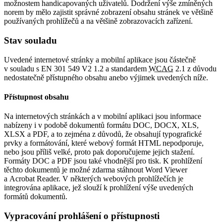
možnostem handicapovaných uživatelů. Dodržení výše zmíněných
norem by mělo zajistit správné zobrazení obsahu stránek ve většině
používaných prohlížečů a na většině zobrazovacích zařízení.
Stav souladu
Uvedené internetové stránky a mobilní aplikace jsou částečně
v souladu s EN 301 549 V2 1.2 a standardem
WCAG
2.1 z důvodu
nedostatečně přístupného obsahu anebo výjimek uvedených níže.
Přístupnost obsahu
Na internetových stránkách a v mobilní aplikaci jsou informace
nabízeny i v podobě dokumentů formátu DOC, DOCX, XLS,
XLSX a PDF, a to zejména z důvodů, že obsahují typografické
prvky a formátování, které webový formát HTML nepodporuje,
nebo jsou příliš velké, proto pak doporučujeme jejich stažení.
Formáty DOC a PDF jsou také vhodnější pro tisk. K prohlížení
těchto dokumentů je možné zdarma stáhnout Word Viewer
a Acrobat Reader. V některých webových prohlížečích je
integrována aplikace, jež slouží k prohlížení výše uvedených
formátů dokumentů.
Vypracování prohlášení o přístupnosti