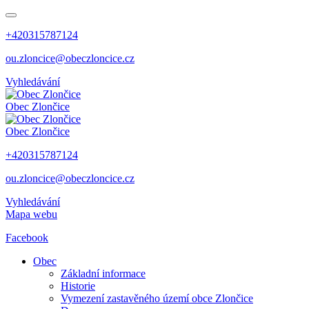
+420315787124
ou.zloncice@obeczloncice.cz
Vyhledávání
Obec
Zlončice
Obec
Zlončice
+420315787124
ou.zloncice@obeczloncice.cz
Vyhledávání
Mapa webu
Facebook
Obec
Základní informace
Historie
Vymezení zastavěného území obce Zlončice