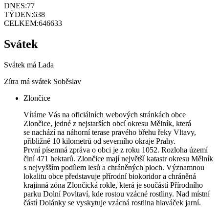
DNES:
77
TÝDEN:
638
CELKEM:
646633
Svátek
Svátek má
Lada
Zítra má svátek
Soběslav
Zlončice
Vítáme Vás na oficiálních webových stránkách obce
Zlončice, jedné z nejstarších obcí okresu Mělník, která
se nachází na náhorní terase pravého břehu řeky Vltavy,
přibližně 10 kilometrů od severního okraje Prahy.
První písemná zpráva o obci je z roku 1052. Rozloha území
činí 471 hektarů. Zlončice mají největší katastr okresu Mělník
s nejvyšším podílem lesů a chráněných ploch. Významnou
lokalitu obce představuje přírodní biokoridor a chráněná
krajinná zóna Zlončická rokle, která je součástí Přírodního
parku Dolní Povltaví, kde rostou vzácné rostliny. Nad místní
částí Dolánky se vyskytuje vzácná rostlina hlaváček jarní.