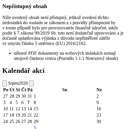
Nepřístupný obsah
Níže uvedený obsah není přístupný, jelikož uvedení těchto
nedostatků do souladu se zákonem a s pravidly přístupnosti by
v tomto případě bylo pro provozovatele finančně náročné, takže
podle § 7 zákona 99/2019 Sb. toto není dodatečně upravováno a je
dočasně uplatňována výjimka z důvodu nepřiměřené zátěže
ve smyslu článku 5 směrnice (EU) 2016/2102.
některé PDF dokumenty na webových stránkách nemají
strojově čitelnou vrstvu (Pravidlo 1.1.1 Netextový obsah)
Kalendář akcí
Srpen
2026
Po
Út
St
Čt
Pá
So
Ne
27
28
29
30
31
1
2
3
4
5
6
7
8
9
10
11
12
13
14
15
16
17
18
19
20
21
22
23
24
25
26
27
28
29
30
5