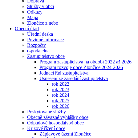
Doprava
Služby v obci
Odkazy
Mapa
Zlončice z nebe
Obecní úřad
Úřední deska
Povinné informace
Rozpočty
e-podatelna
Zastupitelstvo obce
Program zastupitelstva na období 2022 až 2026
Program rozvoje obce Zlončice 2024-2026
Jednací řád zastupitelstva
Usnesení ze zasedání zastupitelstva
rok 2022
rok 2023
rok 2024
rok 2025
rok 2026
Poskytované služby
Obecně závazné vyhlášky obce
Odpadové hospodářství obce
Krizové řízení obce
Záplavové území Zlončice