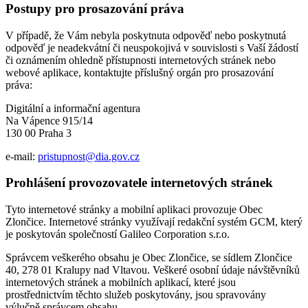
Postupy pro prosazování práva
V případě, že Vám nebyla poskytnuta odpověď nebo poskytnutá
odpověď je neadekvátní či neuspokojivá v souvislosti s Vaší žádostí
či oznámením ohledně přístupnosti internetových stránek nebo
webové aplikace, kontaktujte příslušný orgán pro prosazování
práva:
Digitální a informační agentura
Na Vápence 915/14
130 00 Praha 3
e-mail:
pristupnost@dia.gov.cz
Prohlášení provozovatele internetových stránek
Tyto internetové stránky a mobilní aplikaci provozuje Obec
Zlončice. Internetové stránky využívají redakční systém GCM, který
je poskytován společností Galileo Corporation s.r.o.
Správcem veškerého obsahu je Obec Zlončice, se sídlem Zlončice
40, 278 01 Kralupy nad Vltavou. Veškeré osobní údaje návštěvníků
internetových stránek a mobilních aplikací, které jsou
prostřednictvím těchto služeb poskytovány, jsou spravovány
výlučně správcem obsahu.