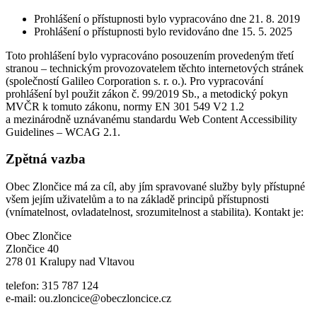
Prohlášení o přístupnosti bylo vypracováno dne 21. 8. 2019
Prohlášení o přístupnosti bylo revidováno dne 15. 5. 2025
Toto prohlášení bylo vypracováno posouzením provedeným třetí
stranou – technickým provozovatelem těchto internetových stránek
(společností Galileo Corporation s. r. o.). Pro vypracování
prohlášení byl použit zákon č. 99/2019 Sb., a metodický pokyn
MVČR k tomuto zákonu, normy EN 301 549 V2 1.2
a mezinárodně uznávanému standardu Web Content Accessibility
Guidelines – WCAG 2.1.
Zpětná vazba
Obec Zlončice má za cíl, aby jím spravované služby byly přístupné
všem jejím uživatelům a to na základě principů přístupnosti
(vnímatelnost, ovladatelnost, srozumitelnost a stabilita). Kontakt je:
Obec Zlončice
Zlončice 40
278 01 Kralupy nad Vltavou
telefon: 315 787 124
e-mail: ou.zloncice@obeczloncice.cz