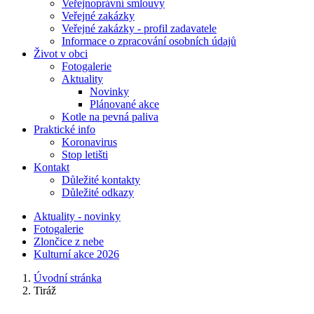
Veřejnoprávní smlouvy
Veřejné zakázky
Veřejné zakázky - profil zadavatele
Informace o zpracování osobních údajů
Život v obci
Fotogalerie
Aktuality
Novinky
Plánované akce
Kotle na pevná paliva
Praktické info
Koronavirus
Stop letišti
Kontakt
Důležité kontakty
Důležité odkazy
Aktuality - novinky
Fotogalerie
Zlončice z nebe
Kulturní akce 2026
Úvodní stránka
Tiráž