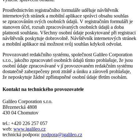
Prostřednictvím registračního formuláře uděluje návštěvník
internetových stránek a mobilní aplikace správci obsahu souhlas
se zpracováním svých osobních údajů. V registračním formuláři je
stanoven účel, rozsah zpracovávaných osobních údajů a doba
platnosti souhlasu. Všechny osobní údaje poskytované při registraci
návštěvník poskytuje dobrovolně. Návštěvník internetových stránek
a mobilní aplikace má možnost svůj souhlas kdykoli odvolat.
Provozovatel redakčního systému, společnost Galileo Corporation
s.r.o., jakožto zpracovatel osobních údajů tímto prohlašuje, že jsou
osobní údaje zpracovávané v jí provozovaném redakčním systému
dostatečně zabezpečeny proti ztrátě a úniku a zároveň prohlašuje,
že neposkytuje žádné zpřístupněné osobní údaje třetím osobám.
Kontakt na technického provozovatele
Galileo Corporation s.r.o.
Březenecká 4808
430 04 Chomutov
tel.: +420 226 257 057
web:
www.igalileo.cz
technická podpora:
podpora@igalileo.cz