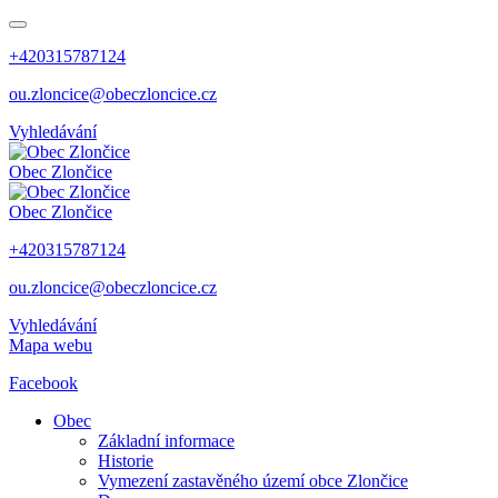
+420315787124
ou.zloncice@obeczloncice.cz
Vyhledávání
Obec
Zlončice
Obec
Zlončice
+420315787124
ou.zloncice@obeczloncice.cz
Vyhledávání
Mapa webu
Facebook
Obec
Základní informace
Historie
Vymezení zastavěného území obce Zlončice