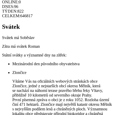
ONLINE:
0
DNES:
96
TÝDEN:
822
CELKEM:
646817
Svátek
Svátek má
Soběslav
Zítra má svátek
Roman
Státní svátky a významné dny na zítřek:
Mezinárodní den původního obyvatelstva
Zlončice
Vítáme Vás na oficiálních webových stránkách obce
Zlončice, jedné z nejstarších obcí okresu Mělník, která
se nachází na náhorní terase pravého břehu řeky Vltavy,
přibližně 10 kilometrů od severního okraje Prahy.
První písemná zpráva o obci je z roku 1052. Rozloha území
činí 471 hektarů. Zlončice mají největší katastr okresu Mělník
s nejvyšším podílem lesů a chráněných ploch. Významnou
lokalitu obce představuje přírodní biokoridor a chráněná