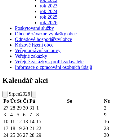
rok 2022
rok 2023
rok 2024
rok 2025
rok 2026
Poskytované služby
Obecně závazné vyhlášky obce
Odpadové hospodářství obce
Krizové řízení obce
Veřejnoprávní smlouvy
Veřejné zakázky
Veřejné zakázky - profil zadavatele
Informace o zpracování osobních údajů
Kalendář akcí
Srpen
2026
Po
Út
St
Čt
Pá
So
Ne
27
28
29
30
31
1
2
3
4
5
6
7
8
9
10
11
12
13
14
15
16
17
18
19
20
21
22
23
24
25
26
27
28
29
30