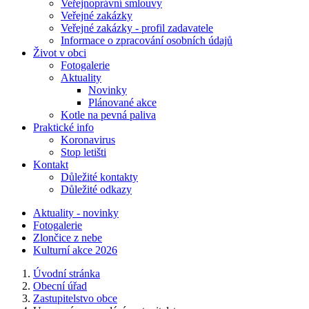
Veřejnoprávní smlouvy
Veřejné zakázky
Veřejné zakázky - profil zadavatele
Informace o zpracování osobních údajů
Život v obci
Fotogalerie
Aktuality
Novinky
Plánované akce
Kotle na pevná paliva
Praktické info
Koronavirus
Stop letišti
Kontakt
Důležité kontakty
Důležité odkazy
Aktuality - novinky
Fotogalerie
Zlončice z nebe
Kulturní akce 2026
Úvodní stránka
Obecní úřad
Zastupitelstvo obce