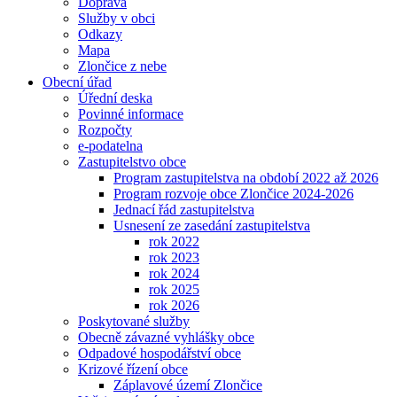
Doprava
Služby v obci
Odkazy
Mapa
Zlončice z nebe
Obecní úřad
Úřední deska
Povinné informace
Rozpočty
e-podatelna
Zastupitelstvo obce
Program zastupitelstva na období 2022 až 2026
Program rozvoje obce Zlončice 2024-2026
Jednací řád zastupitelstva
Usnesení ze zasedání zastupitelstva
rok 2022
rok 2023
rok 2024
rok 2025
rok 2026
Poskytované služby
Obecně závazné vyhlášky obce
Odpadové hospodářství obce
Krizové řízení obce
Záplavové území Zlončice