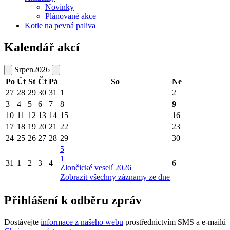
Novinky
Plánované akce
Kotle na pevná paliva
Kalendář akcí
Srpen
2026
Po
Út
St
Čt
Pá
So
Ne
27
28
29
30
31
1
2
3
4
5
6
7
8
9
10
11
12
13
14
15
16
17
18
19
20
21
22
23
24
25
26
27
28
29
30
5
1
31
1
2
3
4
6
Zlončické veselí 2026
Zobrazit všechny záznamy ze dne
Přihlášení k odběru zpráv
Dostávejte
informace z našeho webu
prostřednictvím SMS a e-mailů