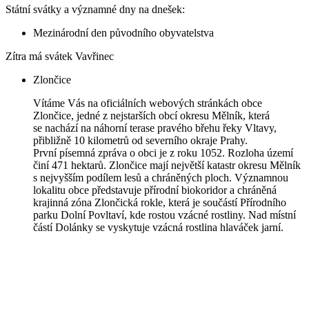
Státní svátky a významné dny na dnešek:
Mezinárodní den původního obyvatelstva
Zítra má svátek
Vavřinec
Zlončice
Vítáme Vás na oficiálních webových stránkách obce
Zlončice, jedné z nejstarších obcí okresu Mělník, která
se nachází na náhorní terase pravého břehu řeky Vltavy,
přibližně 10 kilometrů od severního okraje Prahy.
První písemná zpráva o obci je z roku 1052. Rozloha území
činí 471 hektarů. Zlončice mají největší katastr okresu Mělník
s nejvyšším podílem lesů a chráněných ploch. Významnou
lokalitu obce představuje přírodní biokoridor a chráněná
krajinná zóna Zlončická rokle, která je součástí Přírodního
parku Dolní Povltaví, kde rostou vzácné rostliny. Nad místní
částí Dolánky se vyskytuje vzácná rostlina hlaváček jarní.