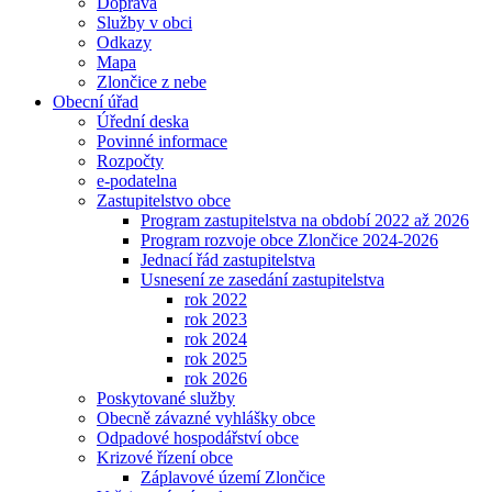
Doprava
Služby v obci
Odkazy
Mapa
Zlončice z nebe
Obecní úřad
Úřední deska
Povinné informace
Rozpočty
e-podatelna
Zastupitelstvo obce
Program zastupitelstva na období 2022 až 2026
Program rozvoje obce Zlončice 2024-2026
Jednací řád zastupitelstva
Usnesení ze zasedání zastupitelstva
rok 2022
rok 2023
rok 2024
rok 2025
rok 2026
Poskytované služby
Obecně závazné vyhlášky obce
Odpadové hospodářství obce
Krizové řízení obce
Záplavové území Zlončice