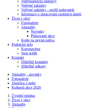
Veřejnoprávní smlouvy
Veřejné zakázky
Veřejné zakázky - profil zadavatele
Informace o zpracování osobních údajů
Život v obci
Fotogalerie
Aktuality
Novinky
Plánované akce
Kotle na pevná paliva
Praktické info
Koronavirus
Stop letišti
Kontakt
Důležité kontakty
Důležité odkazy
Aktuality - novinky
Fotogalerie
Zlončice z nebe
Kulturní akce 2026
Úvodní stránka
Život v obci
Aktuality