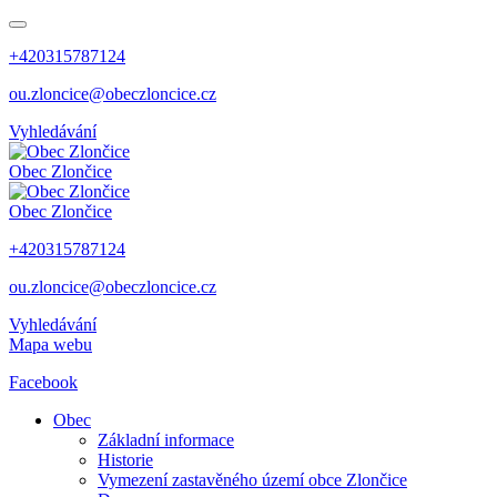
+420315787124
ou.zloncice@obeczloncice.cz
Vyhledávání
Obec
Zlončice
Obec
Zlončice
+420315787124
ou.zloncice@obeczloncice.cz
Vyhledávání
Mapa webu
Facebook
Obec
Základní informace
Historie
Vymezení zastavěného území obce Zlončice